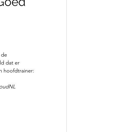
‘Goed
 de 
ld dat er 
 hoofdtrainer: 
houdNL 