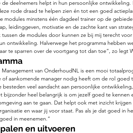
de deelnemers helpt in hun persoonlijke ontwikkeling. 
eze rode draad te helpen zien én tot een goed actiepla
ste modules minstens één dagdeel trainer op de gebiede
ap, leidinggeven, motivatie en de zachte kant van strate
 tussen de modules door kunnen ze bij mij terecht voor
n ontwikkeling. Halverwege het programma hebben we 
aar te sparren over de voortgang tot dan toe”, zo legt W
ramma
g Management van OnderhoudNL is een mooi totaalpro
e of aankomende manager nodig heeft om de rol goed 
e besteden veel aandacht aan persoonlijke ontwikkeling,
t bijzonder heel belangrijk is om jezelf goed te kennen 
 omgeving aan te gaan. Dat helpt ook met inzicht krijgen 
rganisatie en waar jij voor staat. Pas als je dat goed in he
r goed in meenemen.”
epalen en uitvoeren