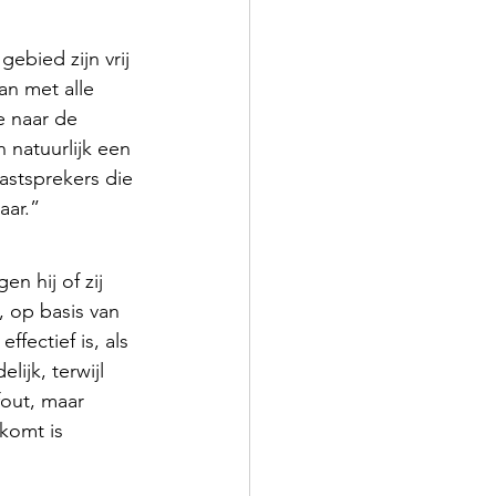
ebied zijn vrij 
an met alle 
e naar de 
 natuurlijk een 
astsprekers die 
aar.”
n hij of zij 
 op basis van 
fectief is, als 
ijk, terwijl 
out, maar 
komt is 