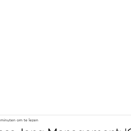
TWIKKELING
vies
Contact
Blog
Home
Meer
 minuten om te lezen