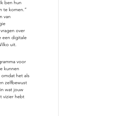
Ik ben hun 
n te komen.” 
n van 
gie 
 vragen over 
een digitale 
ilko uit.
gramma voor 
te kunnen 
 omdat het als 
en zelfbewust 
in wat jouw 
t vizier hebt 