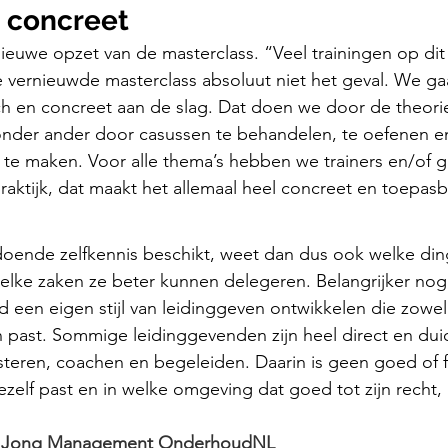
n concreet
nieuwe opzet van de masterclass. “Veel trainingen op dit g
 de vernieuwde masterclass absoluut niet het geval. We ga
ch en concreet aan de slag. Dat doen we door de theori
, onder ander door casussen te behandelen, te oefenen en
n te maken. Voor alle thema’s hebben we trainers en/of g
e praktijk, dat maakt het allemaal heel concreet en toepasb
oende zelfkennis beschikt, weet dan dus ook welke dinge
lke zaken ze beter kunnen delegeren. Belangrijker nog,
 een eigen stijl van leidinggeven ontwikkelen die zowel ef
 past. Sommige leidinggevenden zijn heel direct en duidel
steren, coachen en begeleiden. Daarin is geen goed of f
ezelf past en in welke omgeving dat goed tot zijn recht, 
ss Jong Management OnderhoudNL