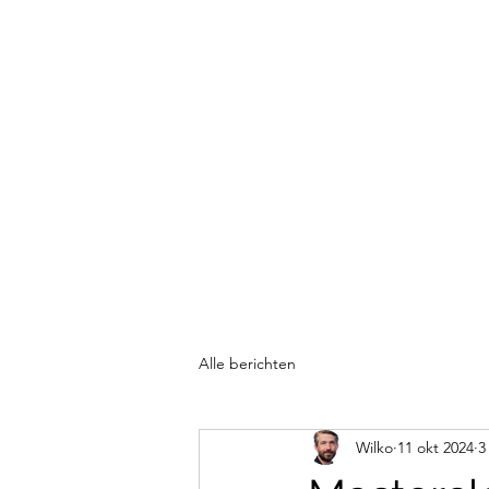
VERMEULEN LEIDERSCHAP EN ON
Wie ben ik?
Coaching
Training
Teamcoaching
Ad
Alle berichten
Wilko
11 okt 2024
3