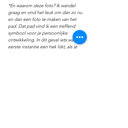
*En waarom deze foto? Ik wandel 
graag en vind het leuk om dan zo nu 
en dan een foto te maken van het 
pad. Dat pad vind ik een treffend 
symbool voor je persoonlijke 
ontwikkeling. In dit geval iets wat in 
eerste instantie een hek lijkt, als je 
beter kijkt kun je er prima 
tussendoor als je bereid van je 
rechte lijn af te wijken. Zo werkt 
leiderschap in dit geval ook.