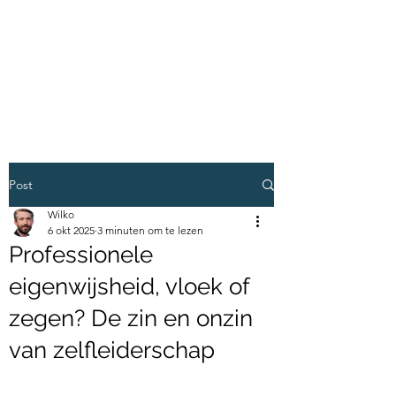
VERMEULEN
LEIDERSCHAP EN
ONTWIKKELING
Post
Wilko
6 okt 2025
3 minuten om te lezen
Professionele
eigenwijsheid, vloek of
zegen? De zin en onzin
van zelfleiderschap