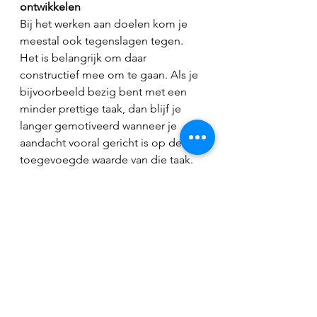
ontwikkelen
Bij het werken aan doelen kom je 
meestal ook tegenslagen tegen. 
Het is belangrijk om daar 
constructief mee om te gaan. Als je 
bijvoorbeeld bezig bent met een 
minder prettige taak, dan blijf je 
langer gemotiveerd wanneer je 
aandacht vooral gericht is op de 
toegevoegde waarde van die taak. 
Een belangrijk onderdeel van deze 
strategie is ook bewust te zijn van je 
eigen belemmerende overtuigingen 
en deze om te buigen naar 
helpende overtuigingen.